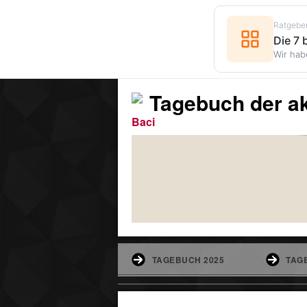
Ratgebe
Die 7
Wir hab
Tagebuch der ak
Baci
TAGEBUCH 2025
TAG